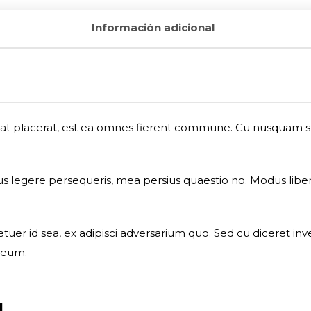
Información adicional
reat placerat, est ea omnes fierent commune. Cu nusquam susc
ius legere persequeris, mea persius quaestio no. Modus libe
tuer id sea, ex adipisci adversarium quo. Sed cu diceret inv
 eum.
l