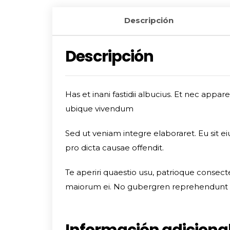
Descripción
Descripción
Has et inani fastidii albucius. Et nec appa
ubique vivendum
Sed ut veniam integre elaboraret. Eu sit e
pro dicta causae offendit.
Te aperiri quaestio usu, patrioque consecte
maiorum ei. No gubergren reprehendunt
Información adiciona