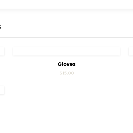
s
View Details
Añadir al carrito
Gloves
$
15.00