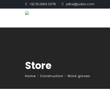
+52 55 2663 0278
jalba@jualso.com
Store
Home
Construction
Work gloves