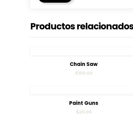
Productos relacionado
View Details
Añadir al carrito
Chain Saw
$
150.00
View Details
Añadir al carrito
Paint Guns
$
20.00