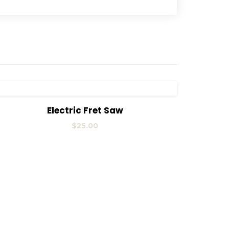
View Details
Añadir al carrito
Electric Fret Saw
$
25.00