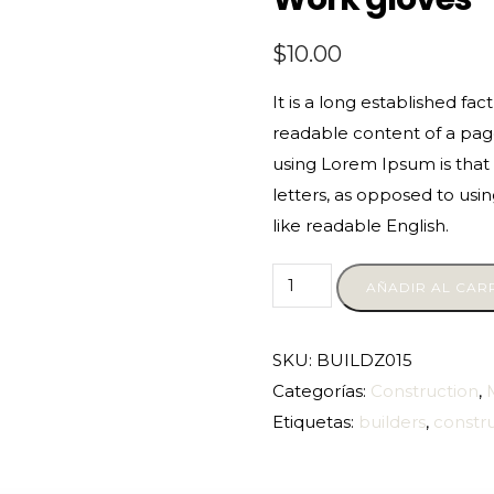
$
10.00
It is a long established fac
readable content of a page
using Lorem Ipsum is that 
letters, as opposed to usin
like readable English.
AÑADIR AL CAR
SKU:
BUILDZ015
Categorías:
Construction
,
Etiquetas:
builders
,
constr