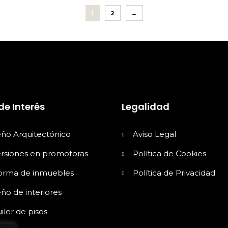
1
2
→
de Interés
Legalidad
eño Arquitectónico
Aviso Legal
ersiones en promotoras
Política de Cookies
orma de inmuebles
Política de Privacidad
ño de interiores
iler de pisos