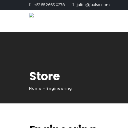
+52 55 2663 0278
jalba@jualso.com
Store
Home
Engineering