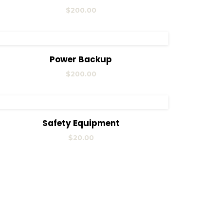
$
200.00
View Details
Añadir al carrito
Power Backup
$
200.00
View Details
Añadir al carrito
Safety Equipment
$
20.00