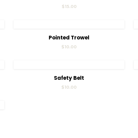
$
15.00
View Details
Añadir al carrito
Pointed Trowel
$
10.00
View Details
Añadir al carrito
Safety Belt
$
10.00