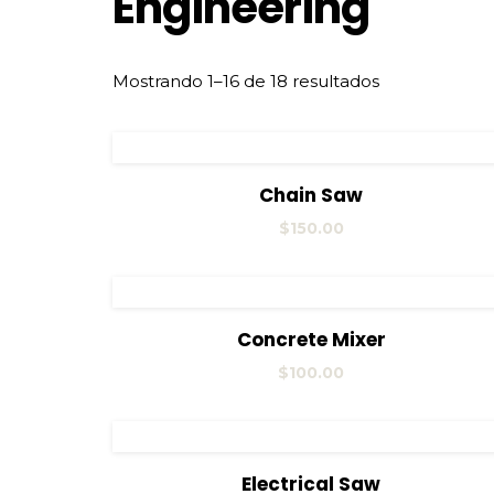
Engineering
Mostrando 1–16 de 18 resultados
View Details
Añadir al carrito
Chain Saw
$
150.00
View Details
Añadir al carrito
Concrete Mixer
$
100.00
View Details
Añadir al carrito
Electrical Saw