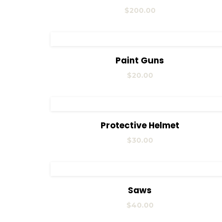
$
200.00
View Details
Añadir al carrito
Paint Guns
$
20.00
View Details
Añadir al carrito
Protective Helmet
$
30.00
View Details
Añadir al carrito
Saws
$
40.00