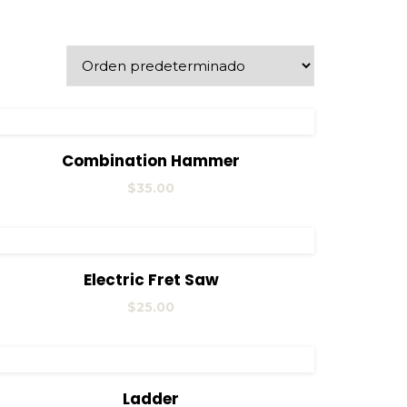
View Details
Añadir al carrito
Combination Hammer
$
35.00
View Details
Añadir al carrito
Electric Fret Saw
$
25.00
View Details
Añadir al carrito
Ladder