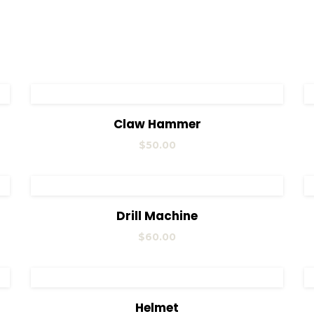
View Details
Añadir al carrito
Claw Hammer
$
50.00
View Details
Añadir al carrito
Drill Machine
$
60.00
View Details
Añadir al carrito
Helmet