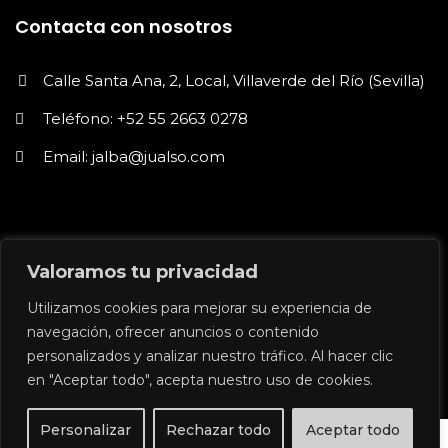
Contacta con nosotros
Calle Santa Ana, 2, Local, Villaverde del Río (Sevilla)
Teléfono: +52 55 2663 0278
Email: jalba@jualso.com
Valoramos tu privacidad
Utilizamos cookies para mejorar su experiencia de
navegación, ofrecer anuncios o contenido
Jualso | © 2024 | Sitio web
creado por Sete Madrigal
personalizados y analizar nuestro tráfico. Al hacer clic
en "Aceptar todo", acepta nuestro uso de cookies.
- Liebe Comunicación
Personalizar
Rechazar todo
Aceptar todo