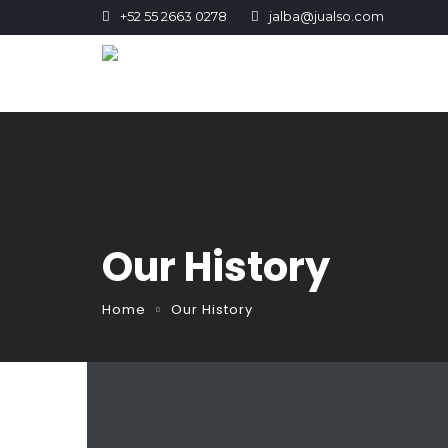
+52 55 2663 0278
jalba@jualso.com
Our History
Home
Our History