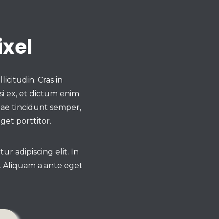
ixel
icitudin. Cras in
i ex, et dictum enim
itae tincidunt semper,
get porttitor.
r adipiscing elit. In
. Aliquam a ante eget