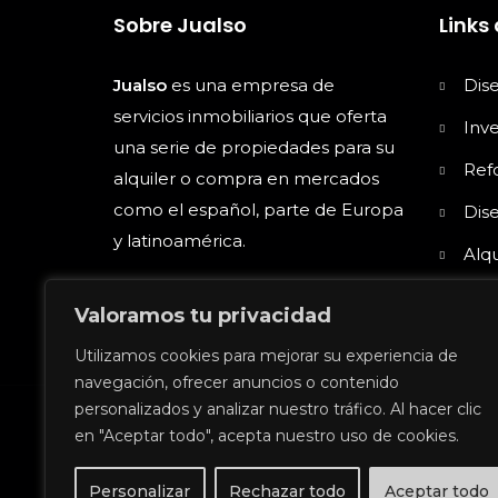
Sobre Jualso
Links 
Jualso
es una empresa de
Dis
servicios inmobiliarios que oferta
Inv
una serie de propiedades para su
Ref
alquiler o compra en mercados
como el español, parte de Europa
Dise
y latinoamérica.
Alqu
Alqu
Valoramos tu privacidad
Utilizamos cookies para mejorar su experiencia de
navegación, ofrecer anuncios o contenido
personalizados y analizar nuestro tráfico. Al hacer clic
en "Aceptar todo", acepta nuestro uso de cookies.
Jualso | © 2024 | Sitio web
creado por 
Comunicación
Personalizar
Rechazar todo
Aceptar todo