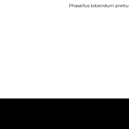
Phasellus bibendum pretium
e Construction Service?
sectetur vitae eu elit. Pellentesque habitant
uada fames ac turpis egestas.