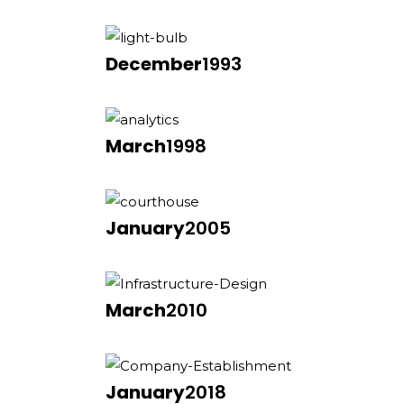
December
1993
March
1998
January
2005
March
2010
January
2018